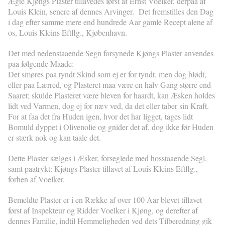
Ægte Kjøngs Plaster tillavedes først af Ernst Voelker, derpaa af
Louis Klein, senere af dennes Arvinger. Det fremstilles den Dag
i dag efter samme mere end hundrede Aar gamle Recept alene af
os, Louis Kleins Eftflg., Kjøbenhavn.
Det med nedenstaaende Segn forsynede Kjøngs Plaster anvendes
paa følgende Maade:
Det smøres paa tyndt Skind som ej er for tyndt, men dog blødt,
eller paa Lærred, og Plasteret maa være en halv Gang større end
Saaret; skulde Plasteret være bleven for haardt, kan Æsken holdes
lidt ved Varmen, dog ej for næv ved, da det eller taber sin Kraft.
For at faa det fra Huden igen, hvor det har ligget, tages lidt
Bomuld dyppet i Olivenolie og gnider det af, dog ikke før Huden
er stærk nok og kan taale det.
Dette Plaster sælges i Æsker, forseglede med hosstaaende Segl,
samt paatrykt: Kjøngs Plaster tillavet af Louis Kleins Eftflg.,
forhen af Voelker.
Bemeldte Plaster er i en Række af over 100 Aar blevet tillavet
først af Inspekteur og Ridder Voelker i Kjøng, og derefter af
dennes Familie, indtil Hemmeligheden ved dets Tilberedning gik