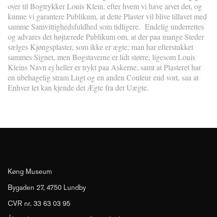
over til Bogtrykker Louis Klein, efter hvem vi have arvet det, og
kunne vi garantere Publikum, at dette Plaster vil blive tillavet med
samme Samvittighedsfuldhed som tidligere. Endelig underrettes
og advares det højtærede Publikum om, at der paa mange Steder
sælges Kjøngsplaster, som ikke er ægte; man har efterstukket
sammes Signet, men Bogstaverne er lidt større, ligesom Louis
Kleins Navn ej heller er trykt paa Askerne, samt at Plasteret har
en ubehagelig stram Lugt og en anden Couleur end vort, saa at
Enhver let kan kjende det Ægte fra det Uægte.
Køng Museum
Bygaden 27, 4750 Lundby
CVR nr. 33 63 03 95