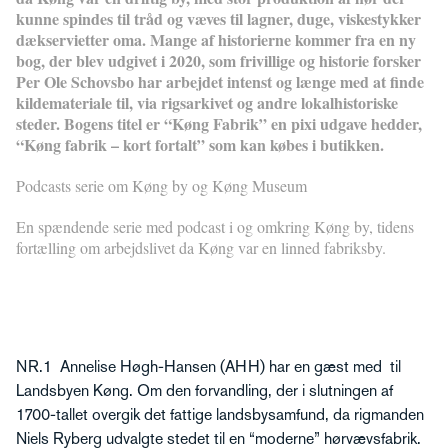
kunne spindes til tråd og væves til lagner, duge, viskestykker
dækservietter oma. Mange af historierne kommer fra en ny
bog, der blev udgivet i 2020, som frivillige og historie forsker
Per Ole Schovsbo har arbejdet intenst og længe med at finde
kildemateriale til, via rigsarkivet og andre lokalhistoriske
steder. Bogens titel er “Køng Fabrik” en pixi udgave hedder,
“Køng fabrik – kort fortalt” som kan købes i butikken.
Podcasts serie om Køng by og Køng Museum
En spændende serie med podcast i og omkring Køng by, tidens
fortælling om arbejdslivet da Køng var en linned fabriksby.
NR.1 Annelise Høgh-Hansen (AHH) har en gæst med til
Landsbyen Køng. Om den forvandling, der i slutningen af
1700-tallet overgik det fattige landsbysamfund, da rigmanden
Niels Ryberg udvalgte stedet til en “moderne” hørvævsfabrik.