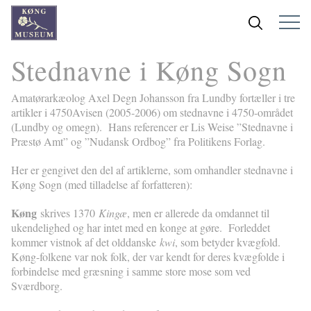
Stednavne i Køng Sogn
Amatørarkæolog Axel Degn Johansson fra Lundby fortæller i tre
artikler i 4750Avisen (2005-2006) om stednavne i 4750-området
(Lundby og omegn). Hans referencer er Lis Weise ”Stednavne i
Præstø Amt” og ”Nudansk Ordbog” fra Politikens Forlag.
Her er gengivet den del af artiklerne, som omhandler stednavne i
Køng Sogn (med tilladelse af forfatteren):
Køng
skrives 1370
Kingæ
, men er allerede da omdannet til
ukendelighed og har intet med en konge at gøre. Forleddet
kommer vistnok af det olddanske
kwi
, som betyder kvægfold.
Køng-folkene var nok folk, der var kendt for deres kvægfolde i
forbindelse med græsning i samme store mose som ved
Sværdborg.