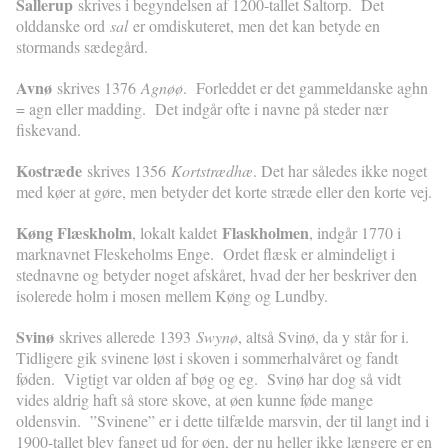
Sallerup
skrives i begyndelsen af 1200-tallet Saltorp. Det
olddanske ord
sal
er omdiskuteret, men det kan betyde en
stormands sædegård.
Avnø
skrives 1376
Agnøø
. Forleddet er det gammeldanske aghn
= agn eller madding. Det indgår ofte i navne på steder nær
fiskevand.
Kostræde
skrives 1356
Kortstrædhæ
. Det har således ikke noget
med køer at gøre, men betyder det korte stræde eller den korte vej.
Køng Flæskholm
Flaskholmen
, lokalt kaldet
, indgår 1770 i
marknavnet Fleskeholms Enge. Ordet flæsk er almindeligt i
stednavne og betyder noget afskåret, hvad der her beskriver den
isolerede holm i mosen mellem Køng og Lundby.
Svinø
skrives allerede 1393
Swynø
, altså Svinø, da y står for i.
Tidligere gik svinene løst i skoven i sommerhalvåret og fandt
føden. Vigtigt var olden af bøg og eg. Svinø har dog så vidt
vides aldrig haft så store skove, at øen kunne føde mange
oldensvin. ”Svinene” er i dette tilfælde marsvin, der til langt ind i
1900-tallet blev fanget ud for øen, der nu heller ikke længere er en