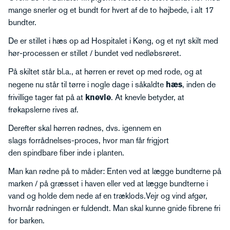
mange snerler og et bundt for hvert af de to højbede, i alt 17
bundter.
De er stillet i hæs op ad Hospitalet i Køng, og et nyt skilt med
hør-processen er stillet / bundet ved nedløbsrøret.
På skiltet står bl.a., at hørren er revet op med rode, og at
negene nu står til tørre i nogle dage i såkaldte
hæs
, inden de
frivillige tager fat på at
knevle
. At knevle betyder, at
frøkapslerne rives af.
Derefter skal hørren rødnes, dvs. igennem en
slags forrådnelses-proces, hvor man får frigjort
den spindbare fiber inde i planten.
Man kan rødne på to måder: Enten ved at lægge bundterne på
marken / på græsset i haven eller ved at lægge bundterne i
vand og holde dem nede af en træklods.Vejr og vind afgør,
hvornår rødningen er fuldendt. Man skal kunne gnide fibrene fri
for barken.